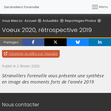
Menu
Seranvillers Forenville
Détail
Vous êtes ici :
Accueil
Actualités
Reportages Photos
Voeux 2020, rétrospective 2019
Partagez
Evitez la vidéo intégrée ci-après et aller au l
pour accéder à une éventuelle tr
Visionner la vidéo sur Youtube
Publié le 2 février 2020
Séranvillers Forenville vous présente une synthèse
en image des moments forts de l'année 2019
Informations de contact
Nous contacter