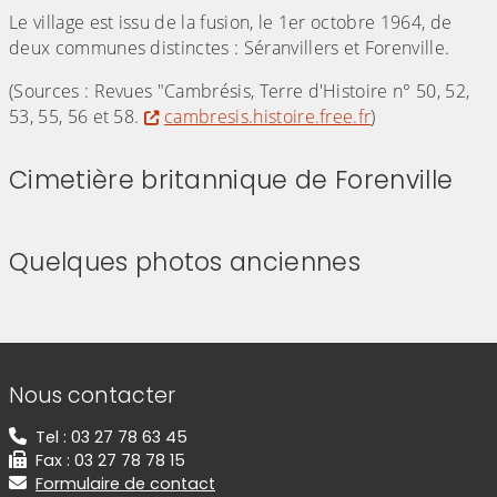
Le village est issu de la fusion, le 1er octobre 1964, de
deux communes distinctes : Séranvillers et Forenville.
(Sources : Revues "Cambrésis, Terre d'Histoire n° 50, 52,
53, 55, 56 et 58.
cambresis.histoire.free.fr
)
Cimetière britannique de Forenville
(Cliquez sur l'image pour l'agrandir)
(Cliquez sur l'image pour l'agr
Quelques photos anciennes
(Cliquez sur l'image pour l'agrandir)
(Cliquez sur l'image pour l'agr
(Cliquez sur l'image pour l'agrandir)
(Cliquez sur l'image pour l'agr
(Cliquez sur l'image pour l'agrandir)
(Cliquez sur l'image pour l'agr
(Cliquez sur l'image pour l'agrandir)
(Cliquez sur l'image pour l'agr
Informations de contact
Nous contacter
Tel : 03 27 78 63 45
Fax : 03 27 78 78 15
Formulaire de contact