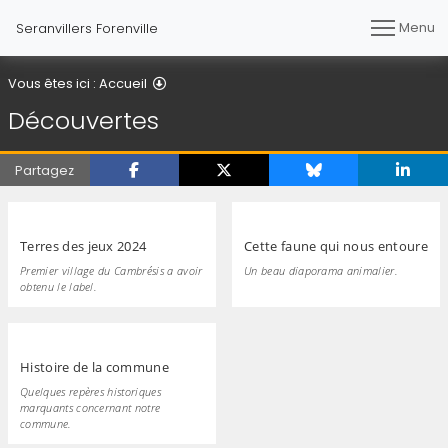
Menu
Seranvillers Forenville
Découvertes
Vous êtes ici :
Accueil
Découvertes
Partagez
Terres des jeux 2024
Cette faune qui nous entoure
Premier village du Cambrésis a avoir
Un beau diaporama animalier.
obtenu le label.
Histoire de la commune
Quelques repères historiques
marquants concernant notre
commune.